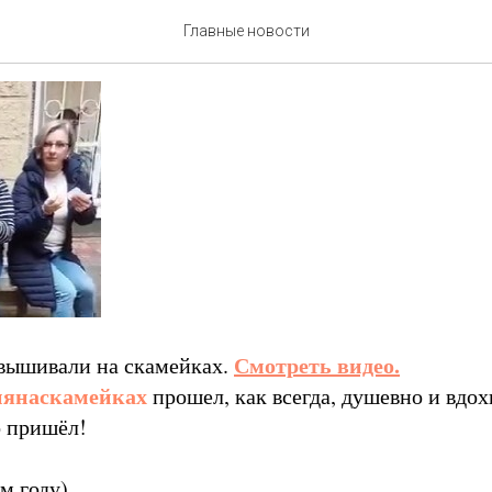
шивания на скамейках
Главные новости
Смотреть видео.
 вышивали на скамейках.
янаскамейках
прошел, как всегда, душевно и вдох
о пришёл!
м году)