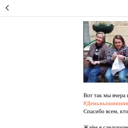
День вы
Вот так мы вчера
#Деньвышивпни
Спасибо всем, кт
Ждём в следующе